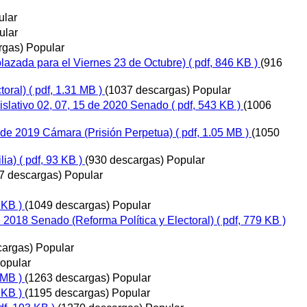
ular
ular
rgas)
Popular
lazada para el Viernes 23 de Octubre)
( pdf, 846 KB )
(916
toral)
( pdf, 1.31 MB )
(1037 descargas)
Popular
islativo 02, 07, 15 de 2020 Senado
( pdf, 543 KB )
(1006
de 2019 Cámara (Prisión Perpetua)
( pdf, 1.05 MB )
(1050
lia)
( pdf, 93 KB )
(930 descargas)
Popular
7 descargas)
Popular
 KB )
(1049 descargas)
Popular
018 Senado (Reforma Política y Electoral)
( pdf, 779 KB )
cargas)
Popular
opular
 MB )
(1263 descargas)
Popular
 KB )
(1195 descargas)
Popular