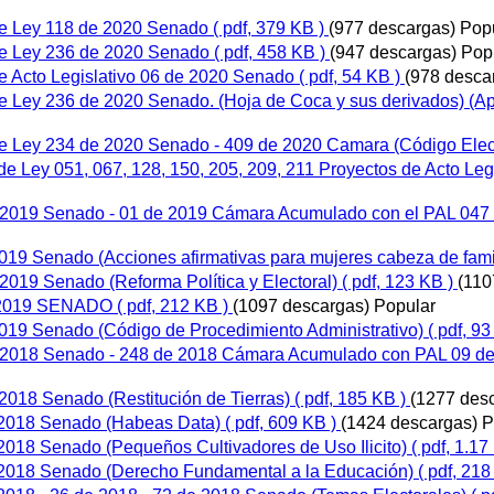
de Ley 118 de 2020 Senado
( pdf, 379 KB )
(977 descargas)
Pop
de Ley 236 de 2020 Senado
( pdf, 458 KB )
(947 descargas)
Pop
e Acto Legislativo 06 de 2020 Senado
( pdf, 54 KB )
(978 desca
e Ley 236 de 2020 Senado. (Hoja de Coca y sus derivados) (Ap
de Ley 234 de 2020 Senado - 409 de 2020 Camara (Código Elec
e Ley 051, 067, 128, 150, 205, 209, 211 Proyectos de Acto Leg
e 2019 Senado - 01 de 2019 Cámara Acumulado con el PAL 047 
019 Senado (Acciones afirmativas para mujeres cabeza de fami
2019 Senado (Reforma Política y Electoral)
( pdf, 123 KB )
(110
DE 2019 SENADO
( pdf, 212 KB )
(1097 descargas)
Popular
019 Senado (Código de Procedimiento Administrativo)
( pdf, 93
 2018 Senado - 248 de 2018 Cámara Acumulado con PAL 09 de 2
2018 Senado (Restitución de Tierras)
( pdf, 185 KB )
(1277 des
e 2018 Senado (Habeas Data)
( pdf, 609 KB )
(1424 descargas)
P
2018 Senado (Pequeños Cultivadores de Uso Ilicito)
( pdf, 1.17
e 2018 Senado (Derecho Fundamental a la Educación)
( pdf, 218