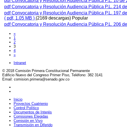
pdf
Convocatoria y Resolución Audiencia Pública P.L. 10 de
pdf
Convocatoria y Resolución Audiencia Pública P.L. 214 d
pdf
Convocatoria y Resolución Audiencia Pública P.L. 197 
( pdf, 1.05 MB )
(2169 descargas)
Popular
pdf
Convocatoria y Resolución Audiencia Pública P.L. 206 
«
1
2
3
4
»
Intranet
© 2018 Comisión Primera Constitucional Permanente
Edificio Nuevo del Congreso Primer Piso, Teléfono: 382 3141
Email: comision.primera@senado.gov.co
Inicio
Proyectos Cuatrienio
Control Político
Documentos de Interés
Comisiones Elegidas
Comisión en Vivo
Transmisión en Diferido