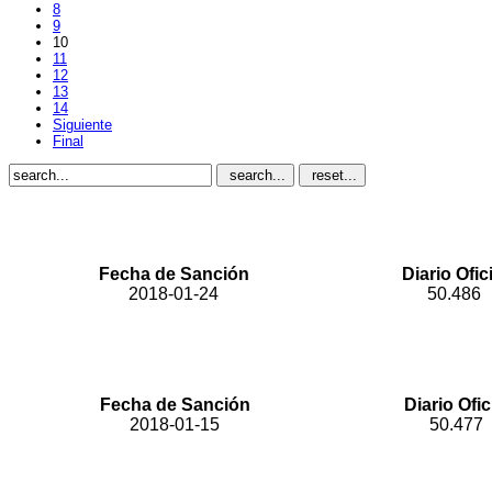
8
9
10
11
12
13
14
Siguiente
Final
search...
reset...
"Por medio del cual se otorga la 
Fecha de Sanción
Diario Ofici
2018-01-24
50.486
"Por la cual se adicionan, modifican y dictan dispo
Fecha de Sanción
Diario Ofic
2018-01-15
50.477