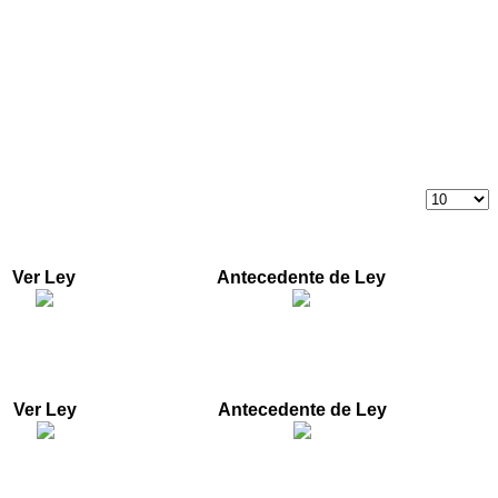
ico y comercial a Turbo Antioquia"
Ver Ley
Antecedente de Ley
olombia, la ley de infraestructura y se dictan otras
Ver Ley
Antecedente de Ley