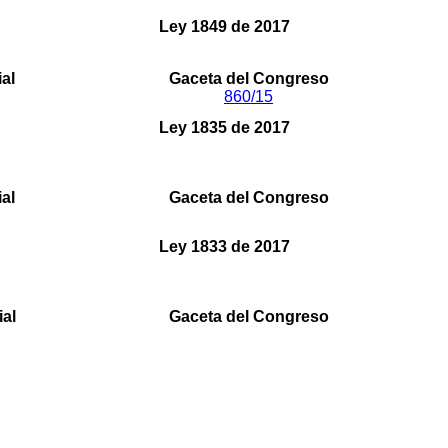
Ley 1849 de 2017
adiciona la ley 1708 de 2014 "código de extinción de dominio
ial
Gaceta del Congreso
860/15
Ley 1835 de 2017
de 1982 "Sobre derechos de autor”, se establece una remune
cinematográfica"
ial
Gaceta del Congreso
Ley 1833 de 2017
0ª de 1992, se crea la Comisión Legal para la Protección 
del Congreso de la República de Colombia y se dictan otr
ial
Gaceta del Congreso