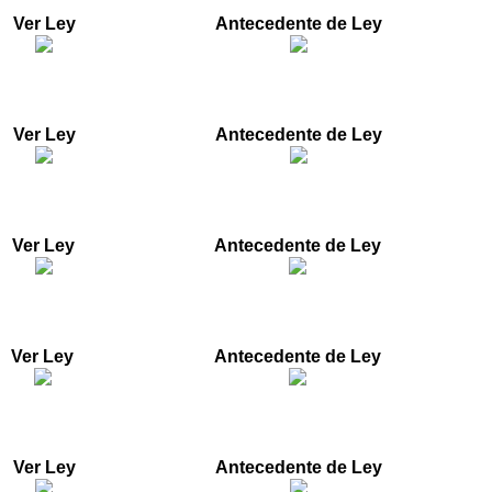
ancia, el término de caducidad, entre otras disposiciones".
Ver Ley
Antecedente de Ley
fancia y la adolescencia, y se dictan otras disposiciones"
Ver Ley
Antecedente de Ley
especial, turístico, cultural e histórico de Colombia".
Ver Ley
Antecedente de Ley
rtículo 92 de la Ley 617 de 2000."
Ver Ley
Antecedente de Ley
mecanismos de participación democrática."
Ver Ley
Antecedente de Ley