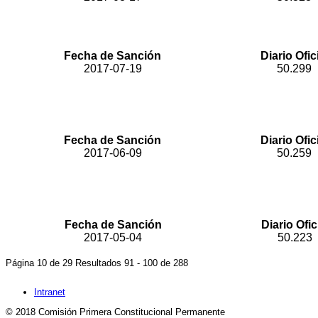
“Por medio del cual se modifica y 
Fecha de Sanción
Diario Ofic
2017-07-19
50.299
"Por la cual se modifica el artículo 98 de la Ley 23 
Fecha de Sanción
Diario Ofic
2017-06-09
50.259
Por medio de la cual se modifica y adiciona la Ley 5
Afrocolombiana 
Fecha de Sanción
Diario Ofic
2017-05-04
50.223
Página 10 de 29 Resultados 91 - 100 de 288
Intranet
© 2018 Comisión Primera Constitucional Permanente