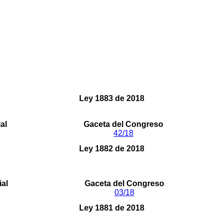
Ley 1883 de 2018
categoría de distrito portuario, logístico, industrial, turíst
al
Gaceta del Congreso
42/18
Ley 1882 de 2018
siciones orientadas a fortalecer la contratación pública en C
disposiciones".
ial
Gaceta del Congreso
03/18
Ley 1881 de 2018