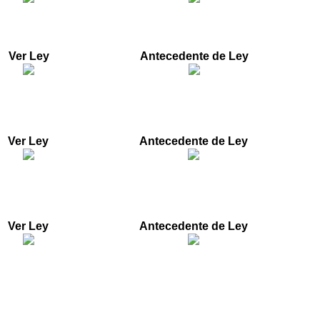
" y se dictan otras disposiciones”.
Ver Ley
Antecedente de Ley
ración por comunicación pública a los autores de obras
Ver Ley
Antecedente de Ley
de los Derechos de las Comunidades Negras o Población
as disposiciones
Ver Ley
Antecedente de Ley