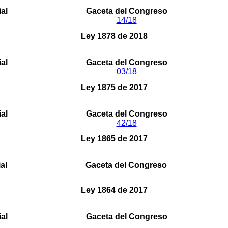
a investidura de los congresistas, se consagra la doble inst
ial
Gaceta del Congreso
14/18
Ley 1878 de 2018
a ley 1098 de 2006, por la cual se expide el código de la in
ial
Gaceta del Congreso
03/18
Ley 1875 de 2017
 Cruz de Mompóx, del departamento de Bolivar, como distrito 
ial
Gaceta del Congreso
42/18
Ley 1865 de 2017
 a la Unidad Nacional de Protección de lo Dispuesto en el a
ial
Gaceta del Congreso
Ley 1864 de 2017
 de 2000 y se dictan otras disposiciones para proteger los 
ial
Gaceta del Congreso