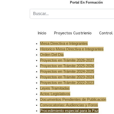
Portal En Formación
Inicio
Proyectos Cuatrienio
Control 
Mesa Directiva e Integrantes
Historico Mesa Directiva e Integrantes
Orden Del Dia
Proyectos en Trámite 2026-2027
Proyectos en Trámite 2025-2026
Proyectos en Trámite 2024-2025
Proyectos en Trámite 2023-2024
Proyectos en Trámite 2022-2023
Leyes Tramitadas
Actos Legislativos
Documentos Pendientes de Publicación
Convocatorias: Audiencias y Foros
Procedimiento especial para la Paz